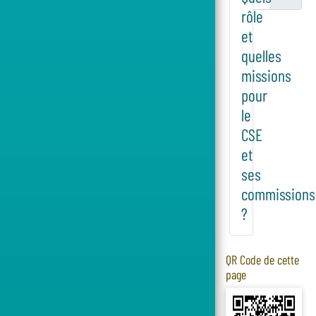
rôle
et
quelles
missions
pour
le
CSE
et
ses
commissions
?
QR Code de cette
page