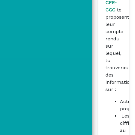
CFE-
CGC
te
proposent
leur
compte
rendu
sur
lequel,
tu
trouveras
des
informations
sur :
Actual
prog
Les
diffic
au