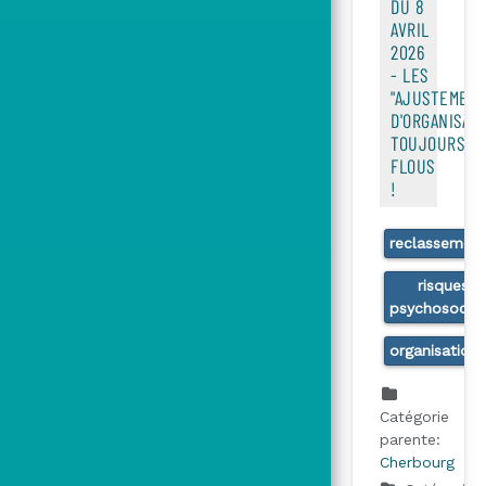
DU 8
AVRIL
2026
- LES
"AJUSTEMEN
D'ORGANISATI
TOUJOURS
FLOUS
!
reclassemen
risques
psychosocia
organisation
Catégorie
parente:
Cherbourg