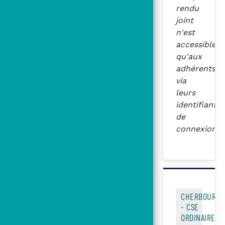
rendu
joint
n'est
accessible
qu'aux
adhérents
via
leurs
identifiants
de
connexion
CHERBOURG
- CSE
ORDINAIRE