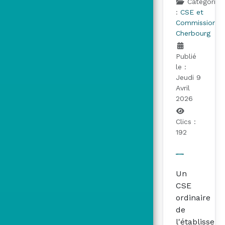
Catégorie
:
CSE et
Commissions
Cherbourg
Publié
le :
Jeudi 9
Avril
2026
Clics :
192
Un
CSE
ordinaire
de
l'établissem