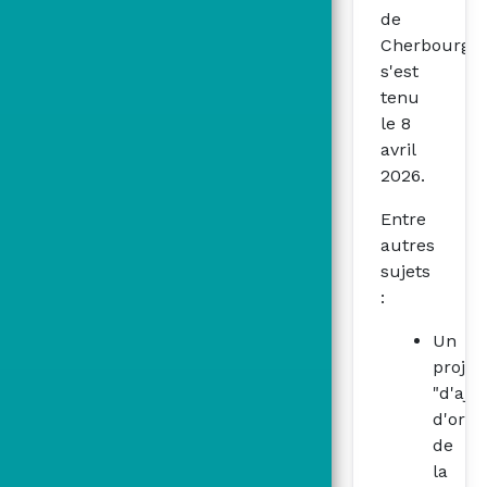
de
Cherbourg
s'est
tenu
le 8
avril
2026.
Entre
autres
sujets
:
Un
projet
"d'aj
d'orga
de
la