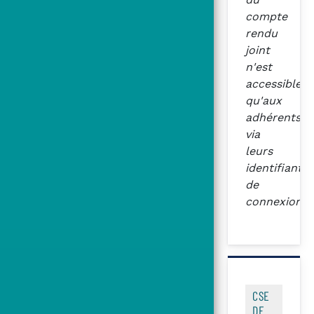
compte
rendu
joint
n'est
accessible
qu'aux
adhérents
via
leurs
identifiants
de
connexion
CSE
DE